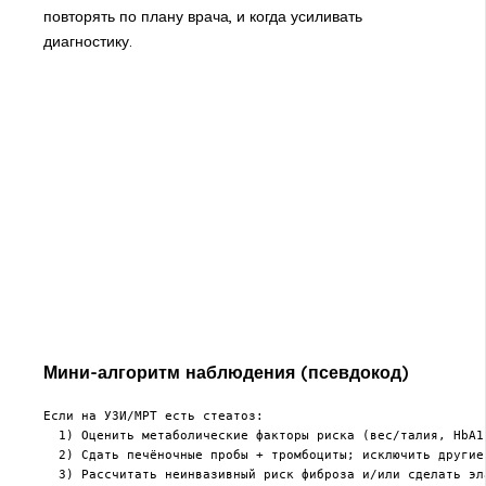
повторять по плану врача, и когда усиливать
диагностику.
Мини-алгоритм наблюдения (псевдокод)
Если на УЗИ/МРТ есть стеатоз:

  1) Оценить метаболические факторы риска (вес/талия, HbA1c
  2) Сдать печёночные пробы + тромбоциты; исключить другие
  3) Рассчитать неинвазивный риск фиброза и/или сделать эла