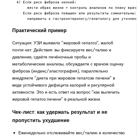
  4) Если риск фиброза низкий:

       вести образ жизни + контроль анализов по плану врача
     Если риск фиброза повышен или результаты сомнительны:

       направить к гастроэнтерологу/гепатологу для уточнен
Практический пример
Ситуация: УЗИ выявило "жировой гепатоз", жалоб
почти нет. Действия: вы фиксируете вес/талию и
давление, сдаёте печёночные пробы и
метаболические анализы, обсуждаете с врачом оценку
фиброза (индекс/эластография), параллельно
внедряете "диета при жировом гепатозе печени" в
виде устойчивого дефицита калорий и регулярной
активности. Это и есть ответ на вопрос "как вылечить
жировой гепатоз печени" в реальной жизни.
Чек-лист: как удержать результат и не
пропустить ухудшение
Еженедельно отслеживайте вес/талию и количество