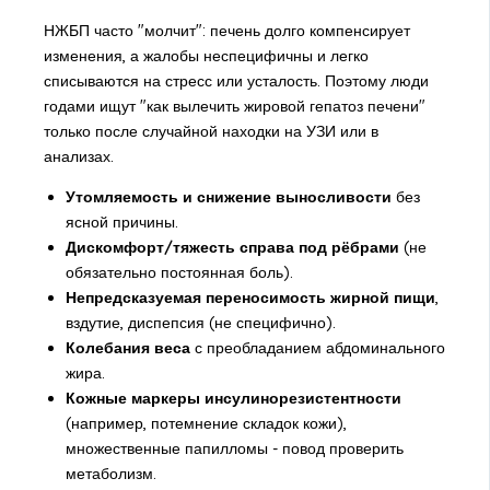
НЖБП часто "молчит": печень долго компенсирует
изменения, а жалобы неспецифичны и легко
списываются на стресс или усталость. Поэтому люди
годами ищут "как вылечить жировой гепатоз печени"
только после случайной находки на УЗИ или в
анализах.
Утомляемость и снижение выносливости
без
ясной причины.
Дискомфорт/тяжесть справа под рёбрами
(не
обязательно постоянная боль).
Непредсказуемая переносимость жирной пищи
,
вздутие, диспепсия (не специфично).
Колебания веса
с преобладанием абдоминального
жира.
Кожные маркеры инсулинорезистентности
(например, потемнение складок кожи),
множественные папилломы - повод проверить
метаболизм.