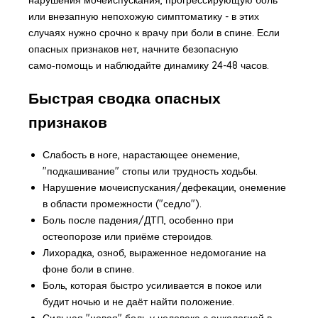
или внезапную непохожую симптоматику - в этих
случаях нужно срочно к врачу при боли в спине. Если
опасных признаков нет, начните безопасную
само‑помощь и наблюдайте динамику 24-48 часов.
Быстрая сводка опасных
признаков
Слабость в ноге, нарастающее онемение,
"подкашивание" стопы или трудность ходьбы.
Нарушение мочеиспускания/дефекации, онемение
в области промежности ("седло").
Боль после падения/ДТП, особенно при
остеопорозе или приёме стероидов.
Лихорадка, озноб, выраженное недомогание на
фоне боли в спине.
Боль, которая быстро усиливается в покое или
будит ночью и не даёт найти положение.
Сильная "новая" боль у человека с онкологией в