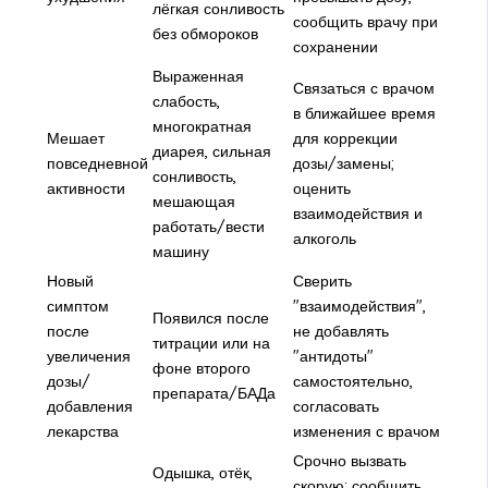
лёгкая сонливость
сообщить врачу при
без обмороков
сохранении
Выраженная
Связаться с врачом
слабость,
в ближайшее время
многократная
Мешает
для коррекции
диарея, сильная
повседневной
дозы/замены;
сонливость,
активности
оценить
мешающая
взаимодействия и
работать/вести
алкоголь
машину
Новый
Сверить
симптом
"взаимодействия",
Появился после
после
не добавлять
титрации или на
увеличения
"антидоты"
фоне второго
дозы/
самостоятельно,
препарата/БАДа
добавления
согласовать
лекарства
изменения с врачом
Срочно вызвать
Одышка, отёк,
скорую; сообщить,