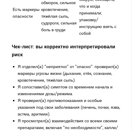
обморок, сильное
что и когда
Есть маркеры
кровотечение,
принимали;
опасности
тяжёлая сыпь,
упаковку/
судороги, сильная
инструкцию взять с
боль в груди
собой
Чек-лист: вы корректно интерпретировали
риск
Я отделил(а) "неприятно" от "опасно": проверил(а)
маркеры угрозы жизни (дыхание, отёк, сознание,
кровотечение, тяжёлая сыпь).
Я сопоставил(а) симптом со временем начала и
изменениями дозы/режима.
Я проверил(а) противопоказания и особые
указания под свои заболевания (печень, почки, язва,
астма, аритмии).
Я просмотрел(а) взаимодействия со всеми своими
препаратами, включая "по необходимости", капли/