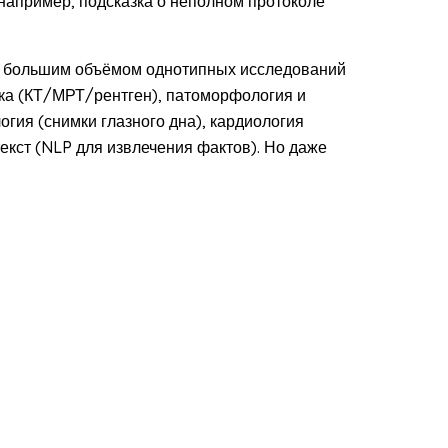
(например, подсказка о неполном протоколе
 с большим объёмом однотипных исследований
ика (КТ/МРТ/рентген), патоморфология и
гия (снимки глазного дна), кардиология
екст (NLP для извлечения фактов). Но даже