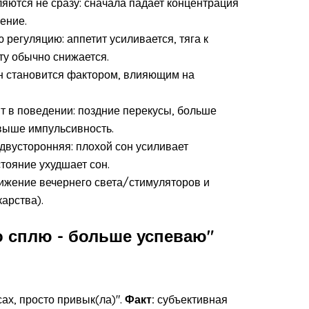
яются не сразу: сначала падает концентрация
ение.
регуляцию: аппетит усиливается, тяга к
ту обычно снижается.
н становится фактором, влияющим на
т в поведении: поздние перекусы, больше
выше импульсивность.
двусторонняя: плохой сон усиливает
тояние ухудшает сон.
ижение вечернего света/стимуляторов и
карства).
 сплю - больше успеваю"
ах, просто привык(ла)".
Факт:
субъективная