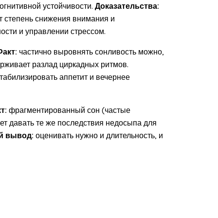
огнитивной устойчивости.
Доказательства:
т степень снижения внимания и
ности и управлении стрессом.
Факт:
частично выровнять сонливость можно,
ерживает разлад циркадных ритмов.
абилизировать аппетит и вечернее
т:
фрагментированный сон (частые
жет давать те же последствия недосыпа для
й вывод:
оценивать нужно и длительность, и