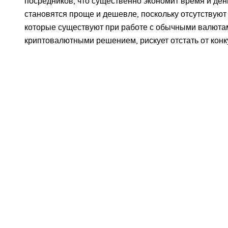
посредников, что существенно экономит время и де
становятся проще и дешевле, поскольку отсутствую
которые существуют при работе с обычными валютам
криптовалютными решением, рискует отстать от конк