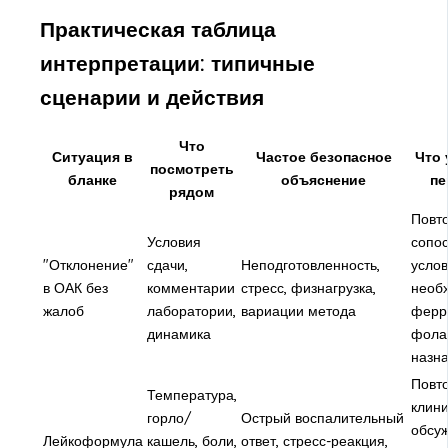
Практическая таблица
интерпретации: типичные
сценарии и действия
Что
Ситуация в
Частое безопасное
Что 
посмотреть
бланке
объяснение
пе
рядом
Повт
Условия
сопо
"Отклонение"
сдачи,
Неподготовленность,
услов
в ОАК без
комментарии
стресс, физнагрузка,
необх
жалоб
лаборатории,
вариации метода
ферр
динамика
фола
назн
Повто
Температура,
клини
горло/
Острый воспалительный
обсу
Лейкоформула
кашель, боли,
ответ, стресс-реакция,