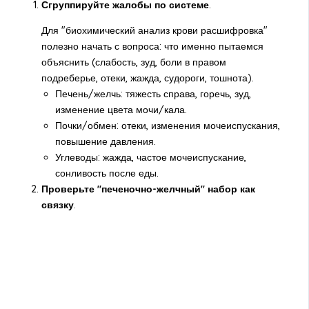
Сгруппируйте жалобы по системе
.
Для "биохимический анализ крови расшифровка"
полезно начать с вопроса: что именно пытаемся
объяснить (слабость, зуд, боли в правом
подреберье, отеки, жажда, судороги, тошнота).
Печень/желчь: тяжесть справа, горечь, зуд,
изменение цвета мочи/кала.
Почки/обмен: отеки, изменения мочеиспускания,
повышение давления.
Углеводы: жажда, частое мочеиспускание,
сонливость после еды.
Проверьте "печеночно-желчный" набор как
связку
.