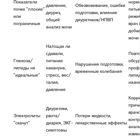
Показатели
норм
давление,
Обезвоживание, ошибки
почек "плохие"
питье
диурез,
подготовки, влияние
или
режи
общий
диуретиков/НПВП
пограничные
врач 
анализ мочи
добав
мочи
Натощак ли
сдавали,
Повто
Глюкоза/
питание
обсуд
Нарушение подготовки,
липиды не
накануне,
проф
временные колебания
"идеальные"
стресс, вес/
липи
талия,
назн
давление
Корр
причи
Диуретики,
врачо
Электролиты
рвота/
Потери жидкости,
конт
"скачут"
диарея, ЭКГ-
лекарственные эффекты
анали
симптомы
изме