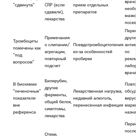
врач
"сдвинута"
CRP (если
прием отдельных
необ
сдавали),
препаратов
мазк
лекарства
посе
Перес
Примечания
друг
Тромбоциты
о слипании/
Псевдотромбоцитопения
антик
помечены как
агрегации,
из-за особенностей
по
"под
повторный
пробирки
реко
вопросом"
подсчет
лабо
врач
Билирубин,
В биохимии
Повто
другие
"печеночные"
Лекарственная нагрузка,
обсуд
ферменты,
показатели
недавний алкоголь,
виру
общий белок,
вне
перенесенная инфекция
марк
симптомы,
референса
назн
лекарства
Пере
посл
Отеки,