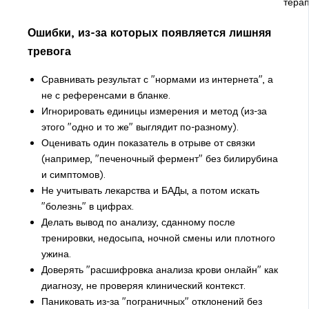
тера
Ошибки, из-за которых появляется лишняя
тревога
Сравнивать результат с "нормами из интернета", а
не с референсами в бланке.
Игнорировать единицы измерения и метод (из-за
этого "одно и то же" выглядит по-разному).
Оценивать один показатель в отрыве от связки
(например, "печеночный фермент" без билирубина
и симптомов).
Не учитывать лекарства и БАДы, а потом искать
"болезнь" в цифрах.
Делать вывод по анализу, сданному после
тренировки, недосыпа, ночной смены или плотного
ужина.
Доверять "расшифровка анализа крови онлайн" как
диагнозу, не проверяя клинический контекст.
Паниковать из-за "пограничных" отклонений без