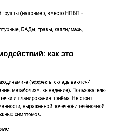
й группы (например, вместо НПВП -
птурные, БАДы, травы, капли/мазь,
одействий: как это
акодинамике (эффекты складываются/
ние, метаболизм, выведение). Пользователю
течки и планирования приёма. Не стоит
еменности, выраженной почечной/печёночной
вожных симптомов.
зме