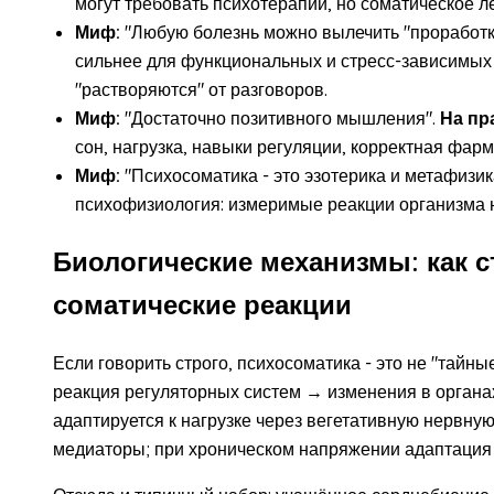
могут требовать психотерапии, но соматическое л
Миф:
"Любую болезнь можно вылечить "проработк
сильнее для функциональных и стресс-зависимых 
"растворяются" от разговоров.
Миф:
"Достаточно позитивного мышления".
На пр
сон, нагрузка, навыки регуляции, корректная фар
Миф:
"Психосоматика - это эзотерика и метафизик
психофизиология: измеримые реакции организма н
Биологические механизмы: как с
соматические реакции
Если говорить строго, психосоматика - это не "тайн
реакция регуляторных систем → изменения в орган
адаптируется к нагрузке через вегетативную нервну
медиаторы; при хроническом напряжении адаптация 