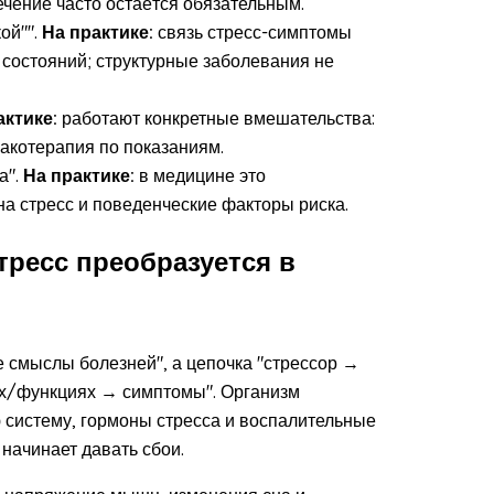
ечение часто остаётся обязательным.
ой"".
На практике:
связь стресс-симптомы
состояний; структурные заболевания не
актике:
работают конкретные вмешательства:
макотерапия по показаниям.
а".
На практике:
в медицине это
а стресс и поведенческие факторы риска.
тресс преобразуется в
ые смыслы болезней", а цепочка "стрессор →
ах/функциях → симптомы". Организм
ю систему, гормоны стресса и воспалительные
начинает давать сбои.