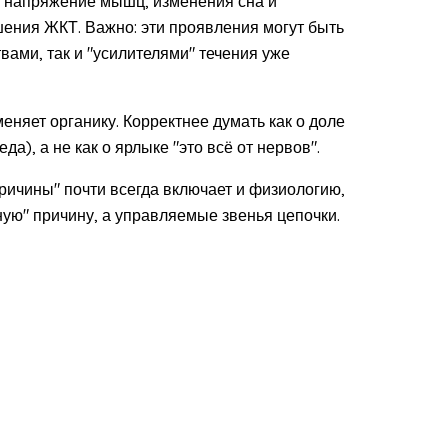
, напряжение мышц, изменения сна и
шения ЖКТ. Важно: эти проявления могут быть
ами, так и "усилителями" течения уже
еняет органику. Корректнее думать как о доле
да), а не как о ярлыке "это всё от нервов".
ичины" почти всегда включает и физиологию,
нную" причину, а управляемые звенья цепочки.