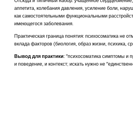
Отсюда и типичный набор: учащённое сердцебиение
аппетита, колебания давления, усиление боли, нару
как самостоятельными функциональными расстройств
имеющегося заболевания.
Практическая граница понятия: психосоматика не отм
вклада факторов (биология, образ жизни, психика, сре
Вывод для практики:
"психосоматика симптомы и пр
и поведение, и контекст; искать нужно не "единстве