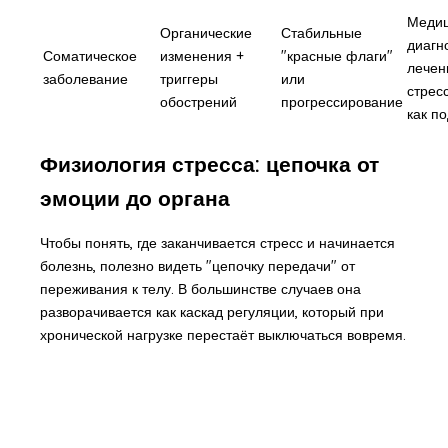
Медиц
Органические
Стабильные
диагн
Соматическое
изменения +
"красные флаги"
лечен
заболевание
триггеры
или
стрес
обострений
прогрессирование
как п
Физиология стресса: цепочка от
эмоции до органа
Чтобы понять, где заканчивается стресс и начинается
болезнь, полезно видеть "цепочку передачи" от
переживания к телу. В большинстве случаев она
разворачивается как каскад регуляции, который при
хронической нагрузке перестаёт выключаться вовремя.