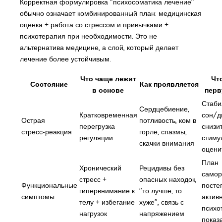
Корректная формулировка "психосоматика лечение"
обычно означает комбинированный план: медицинская
оценка + работа со стрессом и привычками +
психотерапия при необходимости. Это не
альтернатива медицине, а слой, который делает
лечение более устойчивым.
Что чаще лежит
Чт
Состояние
Как проявляется
в основе
перв
Стаби
Сердцебиение,
Кратковременная
сон/д
Острая
потливость, ком в
перегрузка
снизи
стресс‑реакция
горле, спазмы,
регуляции
стиму
скачки внимания
оцени
План
Хронический
Рецидивы без
самор
стресс +
опасных находок,
Функциональные
посте
гипервнимание к
"то лучше, то
симптомы
активн
телу + избегание
хуже", связь с
психо
нагрузок
напряжением
показ