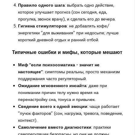
Правило одного шага
: выбрать одно действие,
которое улучшает прогноз (сон сегодня, еда,
прогулка, звонок врачу), и сделать его до вечера.
Гигиена стимуляторов
: не добавлять кофе/
энергетики "для выживания" при недосыпе; лучше
короткий дневной отдых и ранний отбой.
Типичные ошибки и мифы, которые мешают
Миф "если психосоматика - значит не
настоящее"
: симптомы реальны, просто механизм
поддержания часто регуляторный.
Ожидание мгновенного инсайта
: даже при
понимании причин телу нужно время на
перенастройку сна, тонуса и привычек.
Сведение всего к одной эмоции
: чаще работает
"пучок факторов" (сон, нагрузка, тревога, поведение,
контекст).
Самолечение вместо диагностики
: практики
саморегуляции безопасны, но они не должны