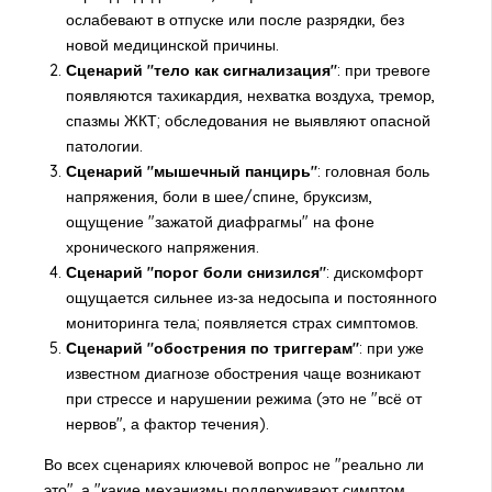
ослабевают в отпуске или после разрядки, без
новой медицинской причины.
Сценарий "тело как сигнализация"
: при тревоге
появляются тахикардия, нехватка воздуха, тремор,
спазмы ЖКТ; обследования не выявляют опасной
патологии.
Сценарий "мышечный панцирь"
: головная боль
напряжения, боли в шее/спине, бруксизм,
ощущение "зажатой диафрагмы" на фоне
хронического напряжения.
Сценарий "порог боли снизился"
: дискомфорт
ощущается сильнее из‑за недосыпа и постоянного
мониторинга тела; появляется страх симптомов.
Сценарий "обострения по триггерам"
: при уже
известном диагнозе обострения чаще возникают
при стрессе и нарушении режима (это не "всё от
нервов", а фактор течения).
Во всех сценариях ключевой вопрос не "реально ли
это", а "какие механизмы поддерживают симптом