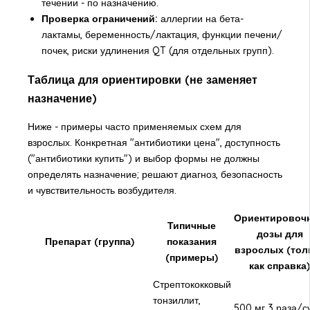
течении - по назначению.
Проверка ограничений:
аллергии на бета-
лактамы, беременность/лактация, функции печени/
почек, риски удлинения QT (для отдельных групп).
Таблица для ориентировки (не заменяет
назначение)
Ниже - примеры часто применяемых схем для
взрослых. Конкретная "антибиотики цена", доступность
("антибиотики купить") и выбор формы не должны
определять назначение; решают диагноз, безопасность
и чувствительность возбудителя.
Ориентировоч
Типичные
дозы для
Препарат (группа)
показания
взрослых (тол
(примеры)
как справка
Стрептококковый
тонзиллит,
500 мг 3 раза/с