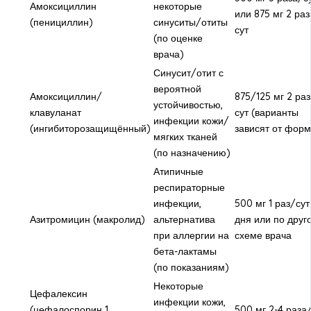
Амоксициллин
некоторые
или 875 мг 2 раз
(пенициллин)
синуситы/отиты
сут
(по оценке
врача)
Синусит/отит с
вероятной
Амоксициллин/
875/125 мг 2 ра
устойчивостью,
клавуланат
сут (варианты
инфекции кожи/
(ингибиторозащищённый)
зависят от фор
мягких тканей
(по назначению)
Атипичные
респираторные
инфекции,
500 мг 1 раз/сут
Азитромицин (макролид)
альтернатива
дня или по друг
при аллергии на
схеме врача
бета-лактамы
(по показаниям)
Некоторые
Цефалексин
инфекции кожи,
(цефалоспорин 1
500 мг 2-4 раза