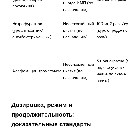
иногда ИМП (по
поколения)
назначению)
Нитрофурантоин
Неосложнённый
100 мг 2 раза/су
(уроантисептик/
цистит (по
(курс определяе
антибактериальный)
назначению)
врач)
3 г однократно (
Неосложнённый
ряде случаев -
Фосфомицин трометамол
цистит (по
иначе по схеме
назначению)
врача)
Дозировка, режим и
продолжительность:
доказательные стандарты