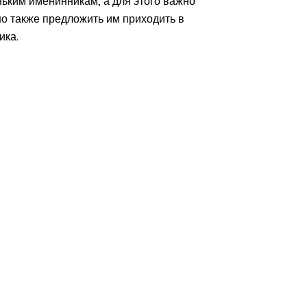
ьким именинникам, а для этого важно
о также предложить им приходить в
ика.