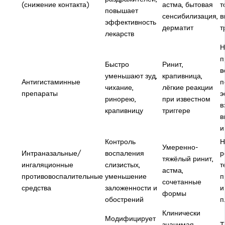
(снижение контакта)
астма, бытовая
т
повышает
сенсибилизация,
в
эффективность
дерматит
т
лекарств
Н
п
Быстро
Ринит,
в
уменьшают зуд,
крапивница,
Антигистаминные
п
чихание,
лёгкие реакции
препараты
э
ринорею,
при известном
в
крапивницу
триггере
в
и
Контроль
Н
Умеренно-
Интраназальные/
воспаления
р
тяжёлый ринит,
ингаляционные
слизистых,
т
астма,
противовоспалительные
уменьшение
п
сочетанные
средства
заложенности и
и
формы
обострений
п
Клинически
Модифицирует
значимая
Т