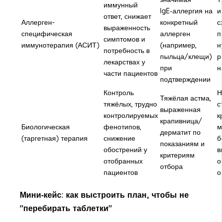
иммунный
IgE‑аллергия на
и
ответ, снижает
Аллерген-
конкретный
с
выраженность
специфическая
аллерген
п
симптомов и
иммунотерапия (АСИТ)
(например,
н
потребность в
пыльца/клещи)
р
лекарствах у
при
н
части пациентов
подтверждении
Контроль
Н
Тяжёлая астма,
тяжёлых, трудно
с
выраженная
контролируемых
к
крапивница/
Биологическая
фенотипов,
м
дерматит по
(таргетная) терапия
снижение
б
показаниям и
обострений у
в
критериям
отобранных
о
отбора
пациентов
о
Мини‑кейс: как выстроить план, чтобы не
"перебирать таблетки"