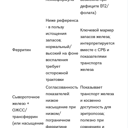
дефиците B12/
фолата)
Ниже референса
- в пользу
Ключевой маркер
истощения
запасов железа;
запасов;
интерпретируется
нормальный/
Ферритин
вместе с СРБ и
высокий на фоне
показателями
воспаления
транспорта
требует
железа
осторожной
трактовки
Согласованность
Показывает
показателей:
транспорт железа
Сывороточное
низкое
и косвенно
железо +
насыщение при
доступность для
ОЖСС/
низком/
эритропоэза;
трансферрин
пограничном
полезно при
(или насыщение
ферритине
сомнениях и