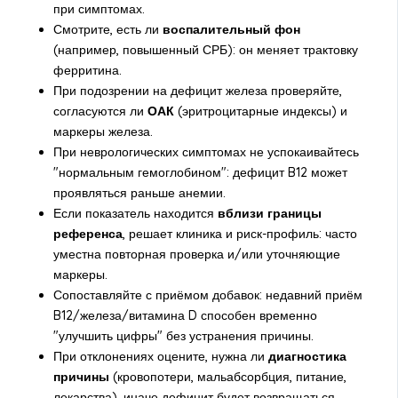
при симптомах.
Смотрите, есть ли
воспалительный фон
(например, повышенный СРБ): он меняет трактовку
ферритина.
При подозрении на дефицит железа проверяйте,
согласуются ли
ОАК
(эритроцитарные индексы) и
маркеры железа.
При неврологических симптомах не успокаивайтесь
"нормальным гемоглобином": дефицит B12 может
проявляться раньше анемии.
Если показатель находится
вблизи границы
референса
, решает клиника и риск-профиль: часто
уместна повторная проверка и/или уточняющие
маркеры.
Сопоставляйте с приёмом добавок: недавний приём
B12/железа/витамина D способен временно
"улучшить цифры" без устранения причины.
При отклонениях оцените, нужна ли
диагностика
причины
(кровопотери, мальабсорбция, питание,
лекарства), иначе дефицит будет возвращаться.