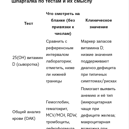
Шпаргалка по тестам и их смыслу
Что смотреть на
бланке (без
Клиническое
Тест
привязки к
значение
числам)
Сравнить с
Маркер запасов
референсным
витамина D;
интервалом
низкие значения
25(OH) витамин
лаборатории;
поддерживают
D (сыворотка)
отметить, ниже
диагноз дефицита
ли нижней
при типичных
границы
симптомах/рисках
Помогает выявить
анемию и её тип
Гемоглобин,
(микроцитарная
гематокрит,
чаще при
Общий анализ
MCV/MCH, RDW,
дефиците железа;
крови (ОАК)
тромбоциты,
макроцитарная
лейкоформула
возможна при