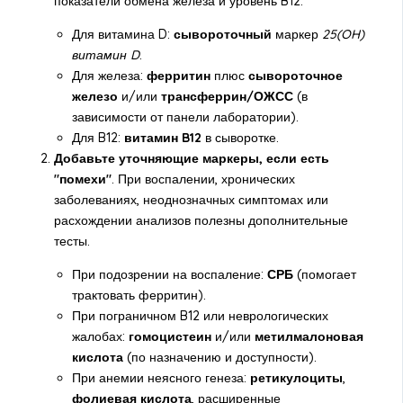
показатели обмена железа и уровень B12.
Для витамина D:
сывороточный
маркер
25(OH)
витамин D
.
Для железа:
ферритин
плюс
сывороточное
железо
и/или
трансферрин/ОЖСС
(в
зависимости от панели лаборатории).
Для B12:
витамин B12
в сыворотке.
Добавьте уточняющие маркеры, если есть
"помехи"
. При воспалении, хронических
заболеваниях, неоднозначных симптомах или
расхождении анализов полезны дополнительные
тесты.
При подозрении на воспаление:
СРБ
(помогает
трактовать ферритин).
При пограничном B12 или неврологических
жалобах:
гомоцистеин
и/или
метилмалоновая
кислота
(по назначению и доступности).
При анемии неясного генеза:
ретикулоциты
,
фолиевая кислота
, расширенные