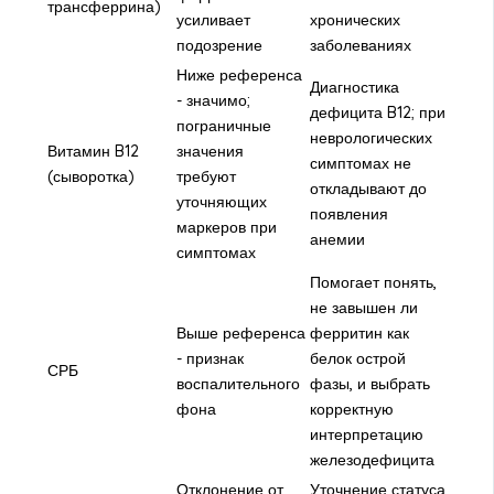
трансферрина)
усиливает
хронических
подозрение
заболеваниях
Ниже референса
Диагностика
- значимо;
дефицита B12; при
пограничные
неврологических
Витамин B12
значения
симптомах не
(сыворотка)
требуют
откладывают до
уточняющих
появления
маркеров при
анемии
симптомах
Помогает понять,
не завышен ли
Выше референса
ферритин как
- признак
белок острой
СРБ
воспалительного
фазы, и выбрать
фона
корректную
интерпретацию
железодефицита
Отклонение от
Уточнение статуса