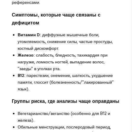
референсами.
Симптомы, которые чаще связаны с
дефицитом
Витамин D:
диффузные мышечные боли,
утомляемость, снижение силы, частые простуды,
костный дискомфорт.
Железо:
слабость, бледность, тахикардия при
нагрузке, ломкость ногтей, выпадение волос,
"заеды" в уголках рта.
B12:
парестезии, онемение, шаткость, ухудшение
памяти, глоссит (болезненность/"лакированный"
язык).
Группы риска, где анализы чаще оправданы
Вегетарианство/веганство (особенно для B12 и
железа).
Обильные менструации, послеродовый период,