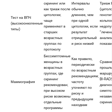
скрининг или
Интервалы
Триаж 
как триаж после
обычно
(цитол
цитологии;
длиннее, чем
геноти
Тест на ВПЧ
чаще
при одной
кольпо
(высокоонкогенные
применяют в
цитологии, если
недоп
типы)
старших
результат
"лечен
возрастных
отрицательный
анализ
группах по
и риск низкий
показа
протоколу
Бессимптомные
Как правило,
женщины в
Сравне
периодически
возрастных
прошл
по возрастным
группах, где
маршру
рекомендациям;
скрининг
BI-RAD
Маммография
частоту
рекомендован;
диагно
уточняют по
при высоком
симпто
риску и
риске возможны
незави
предыдущим
отдельные
скрини
находкам
программы