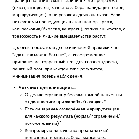
Границы понятия важны: скрининг - это программа
(охват, интервалы, качество забора, валидация тестов,
маршрутизация), а не разовая сдача анализов. Если
нет системы последующих шагов (повтор, триаж,
кольпоскопия/биопсия, контроль), польза снижается, а
тревожность и лишние вмешательства растут.
Целевые показатели для клинической практики - не
"сдать как можно больше", а: своевременное
приглашение, корректный тест для возраста/риска,
понятный план при каждом типе результата,
минимизация потерь наблюдения.
Чек-лист для клинициста:
Отделяю скрининг у бессимптомной пациентки
от диагностики при жалобах/находках?
Есть ли заранее оговорённая маршрутизация
для каждого результата (норма/пограничный/
положительный)?
Контролирую ли качество преаналитики:
подготовка, техника забора, маркировка,