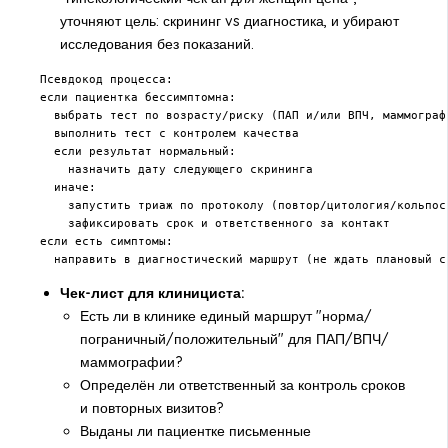
уточняют цель: скрининг vs диагностика, и убирают
исследования без показаний.
Псевдокод процесса:

если пациентка бессимптомна:

  выбрать тест по возрасту/риску (ПАП и/или ВПЧ, маммографи
  выполнить тест с контролем качества

  если результат нормальный:

    назначить дату следующего скрининга

  иначе:

    запустить триаж по протоколу (повтор/цитология/кольпоск
    зафиксировать срок и ответственного за контакт

если есть симптомы:

  направить в диагностический маршрут (не ждать плановый с
Чек-лист для клинициста:
Есть ли в клинике единый маршрут "норма/
пограничный/положительный" для ПАП/ВПЧ/
маммографии?
Определён ли ответственный за контроль сроков
и повторных визитов?
Выданы ли пациентке письменные