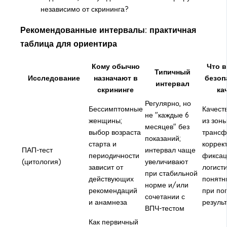
независимо от скрининга?
Рекомендованные интервалы: практичная
таблица для ориентира
Кому обычно
Что в
Типичный
Исследование
назначают в
безоп
интервал
скрининге
ка
Регулярно, но
Бессимптомные
Качест
не "каждые 6
женщины;
из зон
месяцев" без
выбор возраста
трансф
показаний;
старта и
коррек
ПАП-тест
интервал чаще
периодичности
фиксац
(цитология)
увеличивают
зависит от
логисти
при стабильной
действующих
понятн
норме и/или
рекомендаций
при по
сочетании с
и анамнеза
резуль
ВПЧ-тестом
Как первичный