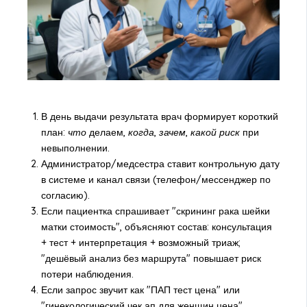
В день выдачи результата врач формирует короткий
план:
что
делаем,
когда
,
зачем
,
какой риск
при
невыполнении.
Администратор/медсестра ставит контрольную дату
в системе и канал связи (телефон/мессенджер по
согласию).
Если пациентка спрашивает "скрининг рака шейки
матки стоимость", объясняют состав: консультация
+ тест + интерпретация + возможный триаж;
"дешёвый анализ без маршрута" повышает риск
потери наблюдения.
Если запрос звучит как "ПАП тест цена" или
"гинекологический чек ап для женщин цена",