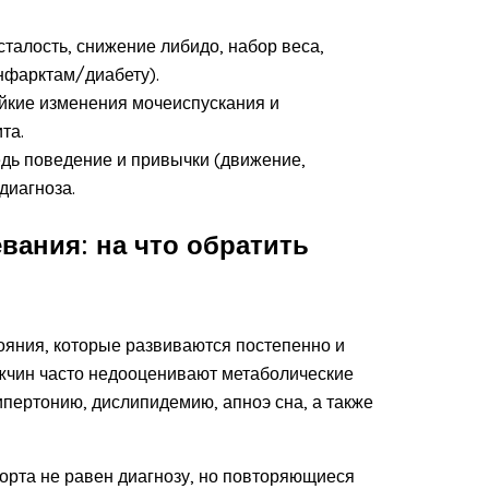
сталость, снижение либидо, набор веса,
нфарктам/диабету).
ойкие изменения мочеиспускания и
та.
едь поведение и привычки (движение,
 диагноза.
вания: на что обратить
ояния, которые развиваются постепенно и
мужчин часто недооценивают метаболические
ипертонию, дислипидемию, апноэ сна, а также
рта не равен диагнозу, но повторяющиеся