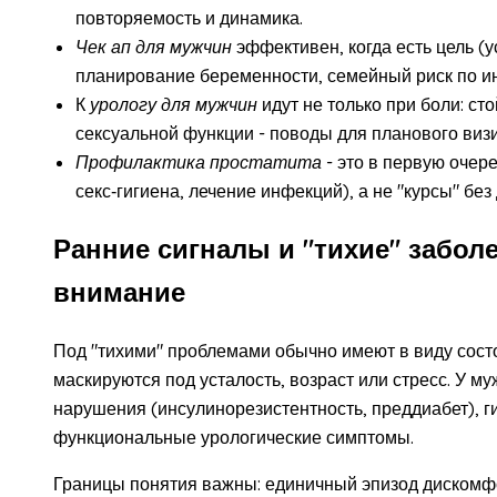
повторяемость и динамика.
Чек ап для мужчин
эффективен, когда есть цель (у
планирование беременности, семейный риск по и
К
урологу для мужчин
идут не только при боли: ст
сексуальной функции - поводы для планового визи
Профилактика простатита
- это в первую очер
секс‑гигиена, лечение инфекций), а не "курсы" без
Ранние сигналы и "тихие" заболе
внимание
Под "тихими" проблемами обычно имеют в виду сост
маскируются под усталость, возраст или стресс. У 
нарушения (инсулинорезистентность, преддиабет), г
функциональные урологические симптомы.
Границы понятия важны: единичный эпизод дискомфо