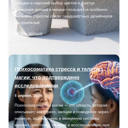
укладки и широкий выбор цветов и фактур.
Каменная крошка в мешках пользуется особенно
большим спросом среди ландшафтных дизайнеров
и строителей
Купить
Читать дальше
каменную
крошку
в
мешках
для
Психосоматика стресса и тела без
декоративного
магии: что подтверждено
оформления
исследованиями
участков
5 апреля, 2026
Психосоматика без магии — это область, которая
описывает, как стресс, эмоции и поведение через
нервную, эндокринную и иммунную системы
меняют симптомы, течение и восстановление при