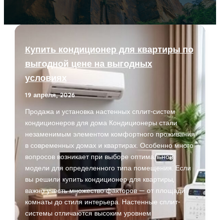
Купить кондиционер для квартиры по
выгодной цене на выгодных
условиях
19 апреля, 2026
Продажа и установка настенных сплит-систем
кондиционеров для дома Кондиционеры стали
незаменимым элементом комфортного проживания
в современных домах и квартирах. Особенно много
вопросов возникает при выборе оптимальной
модели для определенного типа помещения. Если
вы решили купить кондиционер для квартиры,
важно учесть множество факторов — от площади
комнаты до стиля интерьера. Настенные сплит-
системы отличаются высоким уровнем