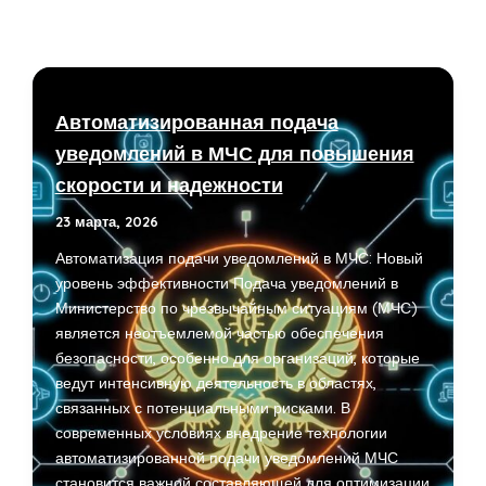
Автоматизированная подача
уведомлений в МЧС для повышения
скорости и надежности
23 марта, 2026
Автоматизация подачи уведомлений в МЧС: Новый
уровень эффективности Подача уведомлений в
Министерство по чрезвычайным ситуациям (МЧС)
является неотъемлемой частью обеспечения
безопасности, особенно для организаций, которые
ведут интенсивную деятельность в областях,
связанных с потенциальными рисками. В
современных условиях внедрение технологии
автоматизированной подачи уведомлений МЧС
становится важной составляющей для оптимизации